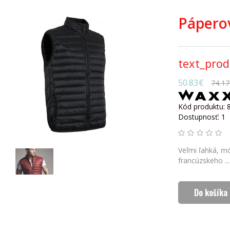
Pápero
text_prod
50.83€
74.17
Kód produktu: 
Dostupnosť: 1
Veľmi ľahká, m
francúzskeho ...
Do košíka