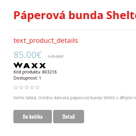
Páperová bunda Shel
text_product_details
85.00€
129.00€
Kód produktu: 803216
Dostupnosť: 1
Veľmi ľahká, módna dámska páperová bunda WAXX s dlhými ru
Do košíka
Detail